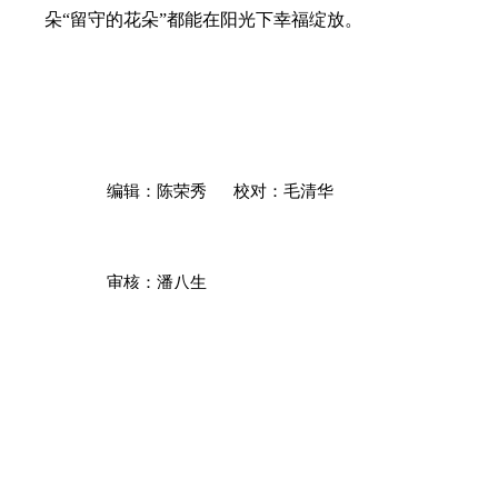
朵“留守的花朵”都能在阳光下幸福绽放。
编辑：
校对：毛清华
陈荣秀
审核：潘八生
全国人大
|
中国政府网
|
云南人大
|
云南政府网
|
曲靖
政府网
|
曲靖珠江网站
|
新华网
|
CCTV
|
人民网
|
曲
靖新闻
|
曲靖文明网